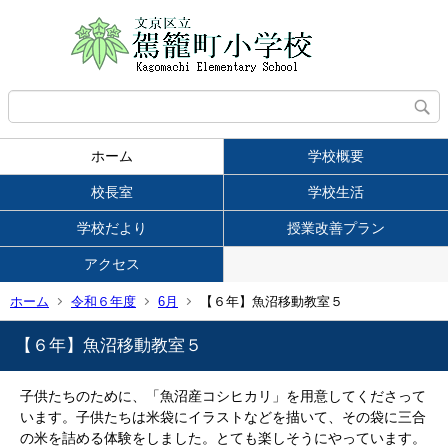
ホーム
学校概要
校長室
学校生活
学校だより
授業改善プラン
アクセス
ホーム
令和６年度
6月
【６年】魚沼移動教室５
【６年】魚沼移動教室５
子供たちのために、「魚沼産コシヒカリ」を用意してくださって
います。子供たちは米袋にイラストなどを描いて、その袋に三合
の米を詰める体験をしました。とても楽しそうにやっています。