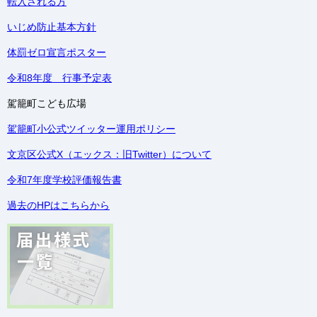
転入される方
いじめ防止基本方針
体罰ゼロ宣言ポスター
令和8年度 行事予定表
駕籠町こども広場
駕籠町小公式ツイッター運用ポリシー
文京区公式X（エックス：旧Twitter）について
令和7年度学校評価報告書
過去のHPはこちらから