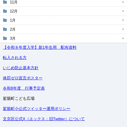
11月
12月
1月
2月
3月
【令和８年度入学】新1年生用 配布資料
転入される方
いじめ防止基本方針
体罰ゼロ宣言ポスター
令和8年度 行事予定表
駕籠町こども広場
駕籠町小公式ツイッター運用ポリシー
文京区公式X（エックス：旧Twitter）について