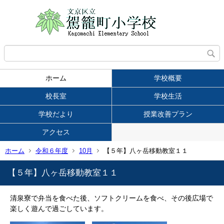
ホーム
学校概要
校長室
学校生活
学校だより
授業改善プラン
アクセス
ホーム
令和６年度
10月
【５年】八ヶ岳移動教室１１
【５年】八ヶ岳移動教室１１
清泉寮で弁当を食べた後、ソフトクリームを食べ、その後広場で
楽しく遊んで過ごしています。