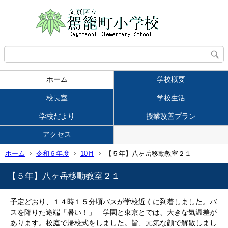
ホーム
学校概要
校長室
学校生活
学校だより
授業改善プラン
アクセス
ホーム
令和６年度
10月
【５年】八ヶ岳移動教室２１
【５年】八ヶ岳移動教室２１
予定どおり、１４時１５分頃バスが学校近くに到着しました。バ
スを降りた途端「暑い！」 学園と東京とでは、大きな気温差が
あります。校庭で帰校式をしました。皆、元気な顔で解散しまし