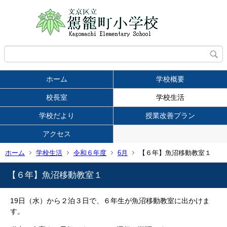
ホーム
学校概要
校長室
学校生活
学校だより
授業改善プラン
アクセス
ホーム
学校生活
令和６年度
6月
【６年】魚沼移動教室１
【６年】魚沼移動教室１
19日（水）から２泊３日で、６年生が魚沼移動教室に出かけま
す。