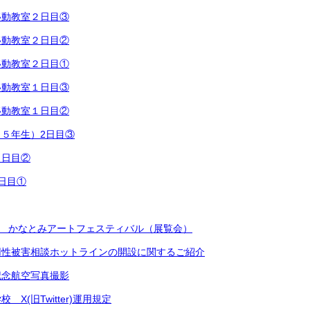
移動教室２日目③
移動教室２日目②
移動教室２日目①
移動教室１日目③
移動教室１日目②
５年生）2日目③
２日目②
日目①
念 かなとみアートフェスティバル（展覧会）
用性被害相談ホットラインの開設に関するご紹介
記念航空写真撮影
X(旧Twitter)運用規定