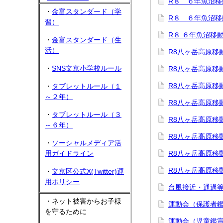
R８ ６年魚沼移
・
金富スタンダード（学
R８ ６年魚沼移
習）
R８ ６年魚沼移
・
金富スタンダード（生
活）
R8八ヶ岳高原移
・
SNS文京小学校ルール
R8八ヶ岳高原移
R8八ヶ岳高原移
・
タブレットルール（１
～２年）
R8八ヶ岳高原移
・
タブレットルール（３
R8八ヶ岳高原移
～６年）
R8八ヶ岳高原移
・
ソーシャルメディア活
用ガイドライン
R8八ヶ岳高原移
R8八ヶ岳高原移
・
文京区公式X(Twitter)運
用ポリシー
台風接近・通過
・ネット被害からお子様
運動会（保護者
を守るために
運動会（児童鑑