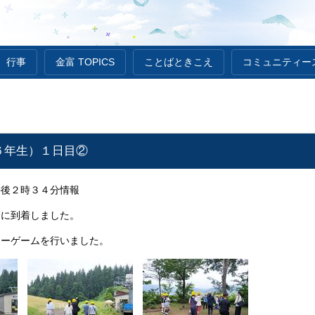
行事
金富 TOPICS
ことばときこえ
コミュニティー
６年生）１日目②
午後２時３４分情報
園に到着しました。
ャーゲームを行いました。