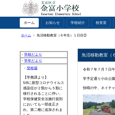
ホーム
お知らせ
学校紹介
校長室
ホーム
魚沼移動教室（６年生）１日目②
・
学校だより
魚沼移動教室（
・
学年だより
・
登校届
令和７年７月７日
【学務課より】
学予定通り小出公
5/8に新型コロナウイルス
快晴の中、ネイチ
感染症が２類から５類に
移行されることに伴い、
学校保健安全法施行規則
においても一部改正さ
れ、第二種に追加されま