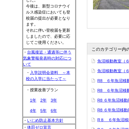
した。
今後は、新型コロナウイ
ルス感染症においても登
校届の提出が必要となり
ます。
それに伴い登校届を更新
しましたので、必要に応
じてご使用ください。
このカテゴリー内
・
台風接近・通過等に伴う
気象警報発表時の対応につ
魚沼移動教室（
いて
魚沼移動教室（
・
入学説明会資料 ～本
校の入学に当たって～
R8 ６年魚沼移
・授業改善プラン
R8 ６年魚沼移
1年
2年
3年
R8 ６年魚沼移
R8 ６年魚沼移
4年
5年
6年
R８ ６年魚沼移
・
いじめ防止基本方針
・
体罰ゼロ宣言