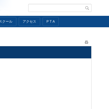
スクール
アクセス
P T A