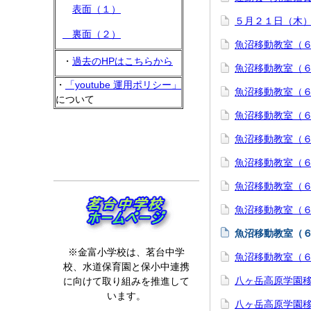
表面（１）
５月２１日（木
裏面（２）
魚沼移動教室（
・
過去のHPはこちらから
魚沼移動教室（
・
「youtube 運用ポリシー」
魚沼移動教室（６
について
魚沼移動教室（６
魚沼移動教室（６
魚沼移動教室（６
魚沼移動教室（６
魚沼移動教室（
魚沼移動教室（
※金富小学校は、茗台中学
魚沼移動教室（
校、水道保育園と保小中連携
八ヶ岳高原学園
に向けて取り組みを推進して
います。
八ヶ岳高原学園