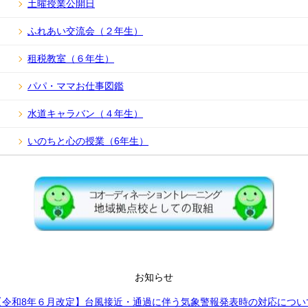
土曜授業公開日
ふれあい交流会（２年生）
租税教室（６年生）
パパ・ママお仕事図鑑
水道キャラバン（４年生）
いのちと心の授業（6年生）
お知らせ
【令和8年６月改定】台風接近・通過に伴う気象警報発表時の対応につい