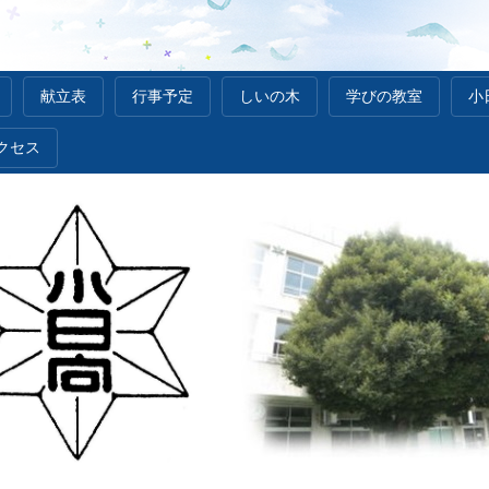
献立表
行事予定
しいの木
学びの教室
小
クセス