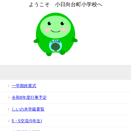
ようこそ 小日向台町小学校へ
一学期終業式
令和8年度行事予定
しいの木学級要覧
5・5交流(5年生)