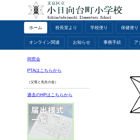
ホーム
校長室より
学校便り
保健便り
オンライン関連
お知らせ
事務手続
ア
同窓会
PTAはこちらから
（父母と先生の会）
過去のHPはこちらから