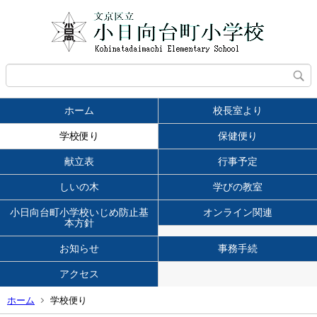
ホーム
校長室より
学校便り
保健便り
献立表
行事予定
しいの木
学びの教室
小日向台町小学校いじめ防止基
オンライン関連
本方針
お知らせ
事務手続
アクセス
ホーム
学校便り