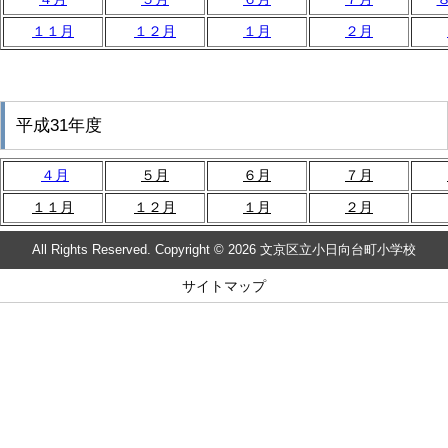
１１月
１２月
１月
２月
平成31年度
４月
５月
６月
７月
１１月
１２月
１月
２月
All Rights Reserved. Copyright © 2026 文京区立小日向台町小学校
サイトマップ