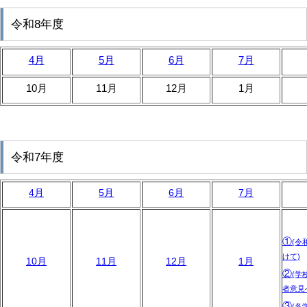
令和8年度
4月
5月
6月
7月
10月
11月
12月
1月
令和7年度
4月
5月
6月
7月
①
(令
けて)
10月
11月
12月
1月
②
(学
者意見
③
(各