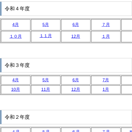
令和４年度
4月
5月
6月
７月
１１月
１０月
12月
１月
令和３年度
4月
5月
6月
7月
10月
11月
12月
1月
令和２年度
４月
５月
６月
７月