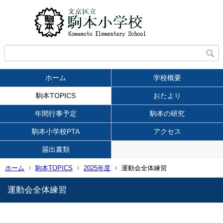
ホーム
学校概要
駒本TOPICS
おたより
年間行事予定
駒本の研究
駒本小学校PTA
アクセス
届出書類
ホーム
駒本TOPICS
2025年度
運動会全体練習
運動会全体練習