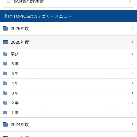
委員会紹介集会
駒本TOPICS
2026年度
2025年度
学び
６年
５年
４年
３年
２年
１年
2024年度