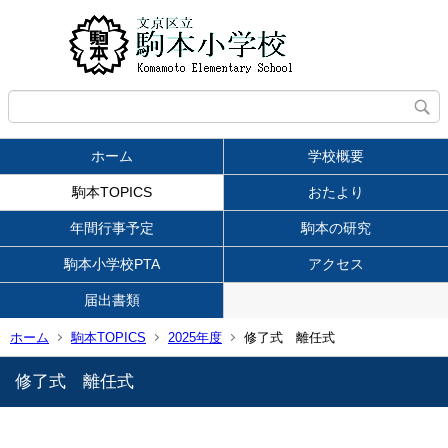
ホーム
学校概要
駒本TOPICS
おたより
年間行事予定
駒本の研究
駒本小学校PTA
アクセス
届出書類
ホーム
駒本TOPICS
2025年度
修了式 離任式
修了式 離任式