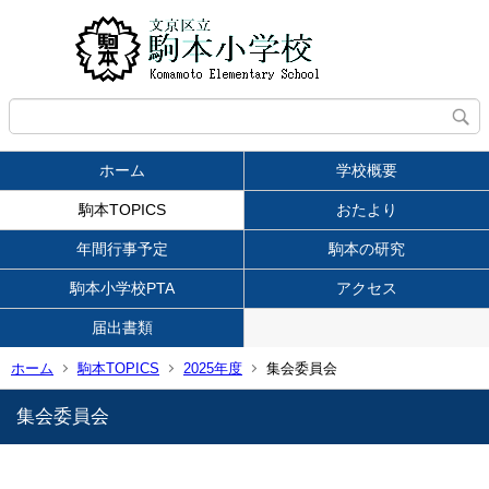
ホーム
学校概要
駒本TOPICS
おたより
年間行事予定
駒本の研究
駒本小学校PTA
アクセス
届出書類
ホーム
駒本TOPICS
2025年度
集会委員会
集会委員会