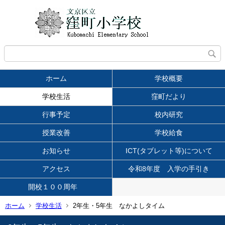
ホーム
学校概要
学校生活
窪町だより
行事予定
校内研究
授業改善
学校給食
お知らせ
ICT(タブレット等)について
アクセス
令和8年度 入学の手引き
開校１００周年
ホーム
学校生活
2年生・5年生 なかよしタイム