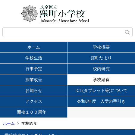
ホーム
学校概要
学校生活
窪町だより
行事予定
校内研究
授業改善
学校給食
お知らせ
ICT(タブレット等)について
アクセス
令和8年度 入学の手引き
開校１００周年
ホーム
学校給食