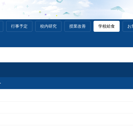
行事予定
校内研究
授業改善
学校給食
お
ー