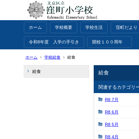
ホーム
学校概要
学校生活
窪町だより
令和8年度 入学の手引き
開校１００周年
ホーム
学校給食
給食
給食
給食
関連するカテゴリ
R8 7月
R8 6月
R8 5月
R8 4月