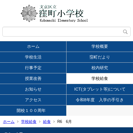
ホーム
学校概要
学校生活
窪町だより
行事予定
校内研究
授業改善
学校給食
お知らせ
ICT(タブレット等)について
アクセス
令和8年度 入学の手引き
開校１００周年
ホーム
学校給食
給食
R6 6月