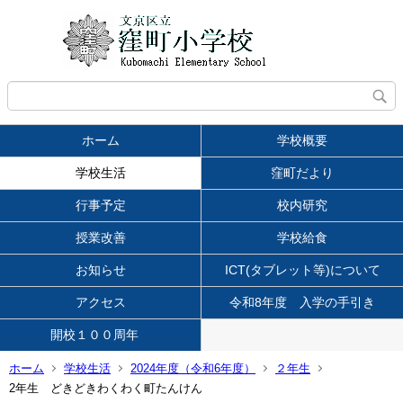
ホーム
学校概要
学校生活
窪町だより
行事予定
校内研究
授業改善
学校給食
お知らせ
ICT(タブレット等)について
アクセス
令和8年度 入学の手引き
開校１００周年
ホーム
学校生活
2024年度（令和6年度）
２年生
2年生 どきどきわくわく町たんけん