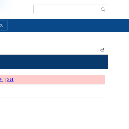
ス
月
｜
3月