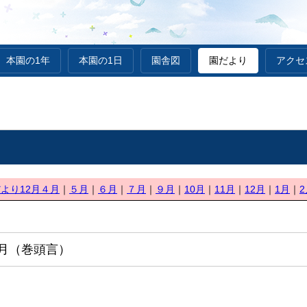
本園の1年
本園の1日
園舎図
園だより
アクセ
より12月
４月
｜
５月
｜
６月
｜
７月
｜
９月
｜
10月
｜
11月
｜
12月
｜
1月
｜
2
2月（巻頭言）