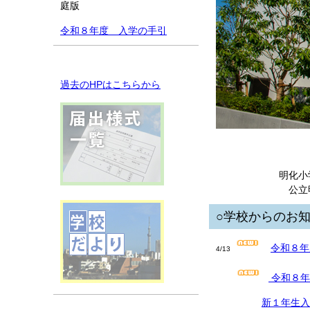
庭版
令和８年度 入学の手引
過去のHPはこちらから
明化小
公立
○
学校からのお
令和８年
4/13
令和８年
新１年生入