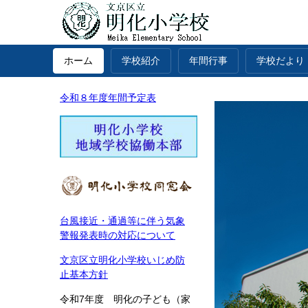
ホーム
学校紹介
年間行事
学校だより
令和８年度年間予定表
台風接近・通過等に伴う気象
警報発表時の対応について
文京区立明化小学校いじめ防
止基本方針
令和7年度 明化の子ども（家