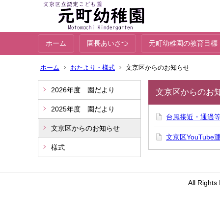
ホーム
園長あいさつ
元町幼稚園の教育目標
ホーム
おたより・様式
文京区からのお知らせ
2026年度 園だより
文京区からのお
2025年度 園だより
台風接近・通過
文京区からのお知らせ
文京区YouTub
様式
All Rig