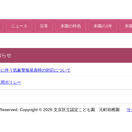
ニュース
沿革
本園の特色
本園の1年
本
知らせ
等に伴う気象警報発表時の対応について
e運用ポリシー
hts Reserved. Copyright © 2026 文京区立認定こども園 元町幼稚園
サ