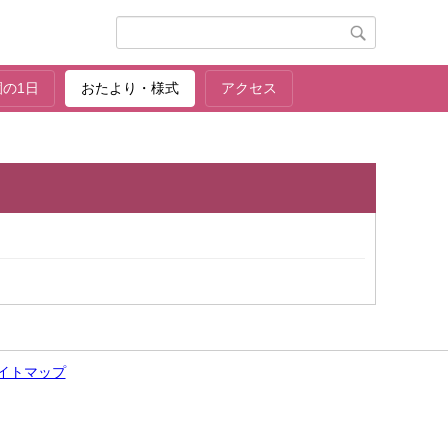
園の1日
おたより・様式
アクセス
イトマップ