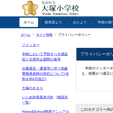
ホーム
校長室より
おたより
学校の様
ホーム
サイト情報
プライバシーポリシー
ツイッター
プライバシーポ
学校において予防すべき感染
症と出席停止期間の基準
本校のインターネ
台風接近・通過等に伴う気象
え、慎重かつ適正
警報発表時の対応について(令
和８年6月改訂)
大塚のきまり
いじめ対策基本方針
（
相談先
一覧
）
このカテゴリー内
Home&School簡易マニュアル