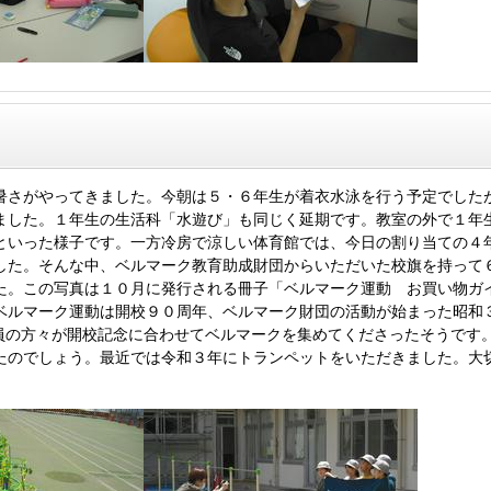
さがやってきました。今朝は５・６年生が着衣水泳を行う予定でした
ました。１年生の生活科「水遊び」も同じく延期です。教室の外で１年
といった様子です。一方冷房で涼しい体育館では、今日の割り当ての４
した。そんな中、ベルマーク教育助成財団からいただいた校旗を持って
た。この写真は１０月に発行される冊子「ベルマーク運動 お買い物ガ
ベルマーク運動は開校９０周年、ベルマーク財団の活動が始まった昭和
役員の方々が開校記念に合わせてベルマークを集めてくださったそうです
たのでしょう。最近では令和３年にトランペットをいただきました。大