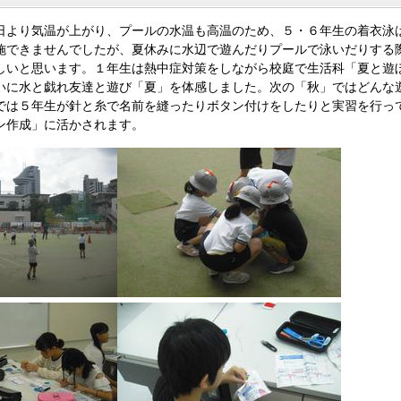
より気温が上がり、プールの水温も高温のため、５・６年生の着衣泳
施できませんでしたが、夏休みに水辺で遊んだりプールで泳いだりする
しいと思います。１年生は熱中症対策をしながら校庭で生活科「夏と遊
いに水と戯れ友達と遊び「夏」を体感しました。次の「秋」ではどんな
では５年生が針と糸で名前を縫ったりボタン付けをしたりと実習を行っ
ン作成」に活かされます。