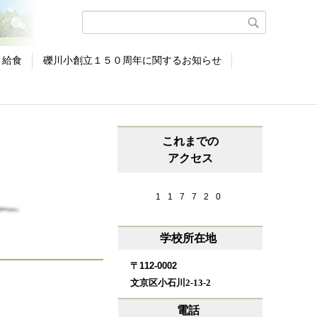
給食
礫川小創立１５０周年に関するお知らせ
これまでの
アクセス
1
1
7
7
2
0
学校所在地
〒112-0002
文京区小石川2-13-2
電話