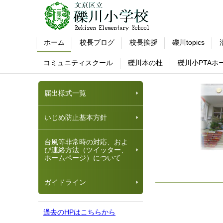
ホーム
校長ブログ
校長挨拶
礫川topics
コミュニティスクール
礫川本の杜
礫川小PTAホ
届出様式一覧
いじめ防止基本方針
台風等非常時の対応、およ
び連絡方法（ツイッター、
ホームページ）について
ガイドライン
過去のHPはこちらから