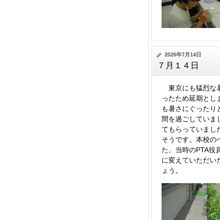
2026年7月14日
７月１４日
東京にも猛烈な暑
ったため延期とし
も暑さにぐったり
間を過ごしていま
てもらっていまし
そうです。本校の
た。当時のPTA
に変えていただい
ょう。