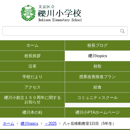
ホーム
校長ブログ
校長挨拶
礫川topics
沿革
校歌
学校だより
授業改善推進プラン
アクセス
給食
礫川小創立１５０周年に関する
コミュニティスクール
お知らせ
礫川本の杜
礫川小PTAホームページ
ホーム
礫川topics
～2025
八ヶ岳移動教室1日目（5年生）