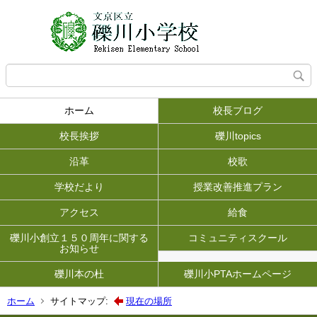
ホーム
校長ブログ
校長挨拶
礫川topics
沿革
校歌
学校だより
授業改善推進プラン
アクセス
給食
礫川小創立１５０周年に関する
コミュニティスクール
お知らせ
礫川本の杜
礫川小PTAホームページ
ホーム
サイトマップ:
現在の場所