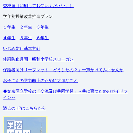
登校届（印刷してお使いください。）
学年別授業改善推進プラン
１年生
２年生
３年生
４年生
５年生
６年生
いじめ防止基本方針
体罰防止月間 昭和小学校スローガン
保護者向けリーフレット「どうしたの？」一声かけてみませんか
お子さんの学力向上のために大切なこと
◆文京区立学校の「交流及び共同学習」～共に育つためのガイドラ
イン～
過去のHPはこちらから