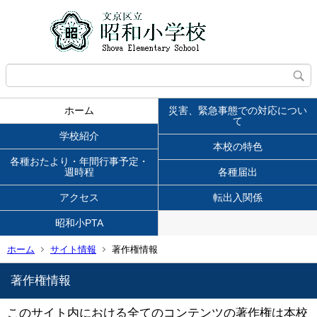
ホーム
災害、緊急事態での対応につい
て
学校紹介
本校の特色
各種おたより・年間行事予定・
週時程
各種届出
アクセス
転出入関係
昭和小PTA
ホーム
サイト情報
著作権情報
著作権情報
このサイト内における全てのコンテンツの著作権は本校