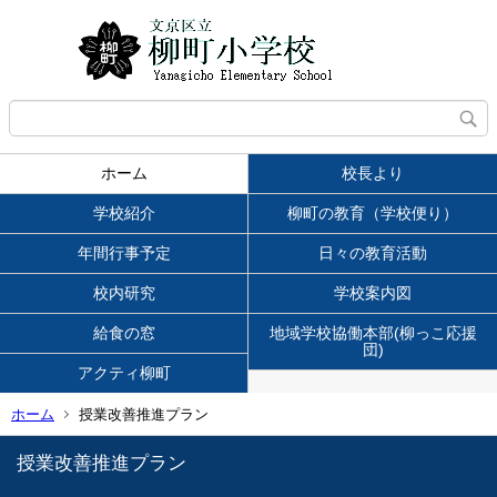
ホーム
校長より
学校紹介
柳町の教育（学校便り）
年間行事予定
日々の教育活動
校内研究
学校案内図
給食の窓
地域学校協働本部(柳っこ応援
団)
アクティ柳町
ホーム
授業改善推進プラン
授業改善推進プラン