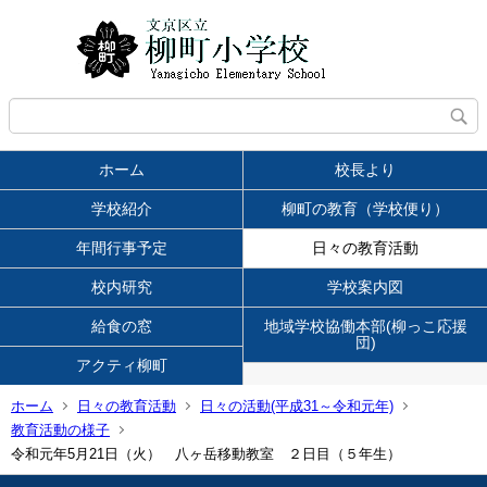
ホーム
校長より
学校紹介
柳町の教育（学校便り）
年間行事予定
日々の教育活動
校内研究
学校案内図
給食の窓
地域学校協働本部(柳っこ応援
団)
アクティ柳町
ホーム
日々の教育活動
日々の活動(平成31～令和元年)
教育活動の様子
令和元年5月21日（火） 八ヶ岳移動教室 ２日目（５年生）