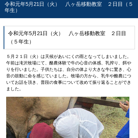
令和元年5月21日（火） 八ヶ岳移動教室 ２日目（５
年生）
令和元年5月21日（火） 八ヶ岳移動教室 ２日目
（５年生）
５月２１日（火）は天候があいにくの雨となってしまいました。
午前は滝沢牧場にて、酪農体験で牛の心音の体感、乳搾り、餌や
りを行いました。子供たちは、自分の体より大きな牛に驚き、心
音の鼓動に命を感じていました。牧場の方から、乳牛や酪農につ
いてお話を頂き、普段の食事について改めて振り返ることができ
ました。