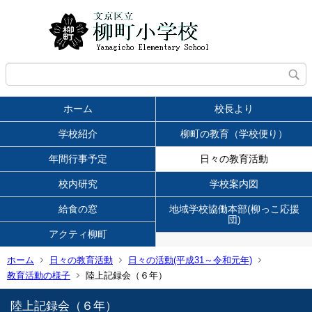
ホーム
校長より
学校紹介
柳町の教育（学校便り）
年間行事予定
日々の教育活動
校内研究
学校案内図
給食の窓
地域学校協働本部(柳っこ応援
団)
アクティ柳町
ホーム
日々の教育活動
日々の活動(平成31～令和元年)
教育活動の様子
陸上記録会（６年）
陸上記録会（６年）