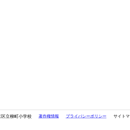
京区立柳町小学校
著作権情報
プライバシーポリシー
サイトマ