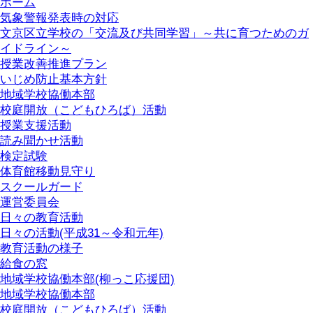
ホーム
気象警報発表時の対応
文京区立学校の「交流及び共同学習」～共に育つためのガ
イドライン～
授業改善推進プラン
いじめ防止基本方針
地域学校協働本部
校庭開放（こどもひろば）活動
授業支援活動
読み聞かせ活動
検定試験
体育館移動見守り
スクールガード
運営委員会
日々の教育活動
日々の活動(平成31～令和元年)
教育活動の様子
給食の窓
地域学校協働本部(柳っこ応援団)
地域学校協働本部
校庭開放（こどもひろば）活動