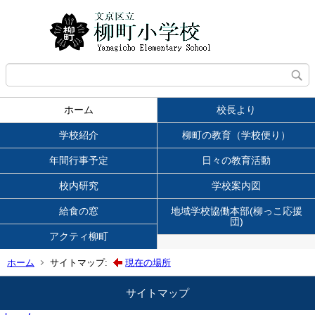
ホーム
校長より
学校紹介
柳町の教育（学校便り）
年間行事予定
日々の教育活動
校内研究
学校案内図
給食の窓
地域学校協働本部(柳っこ応援
団)
アクティ柳町
ホーム
サイトマップ:
現在の場所
サイトマップ