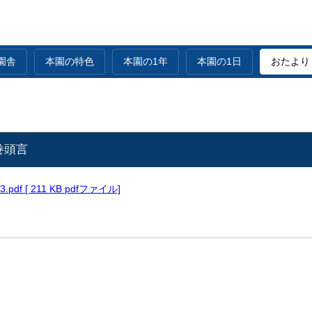
園舎
本園の特色
本園の1年
本園の1日
おたより
巻頭言
3.pdf [ 211 KB pdfファイル]