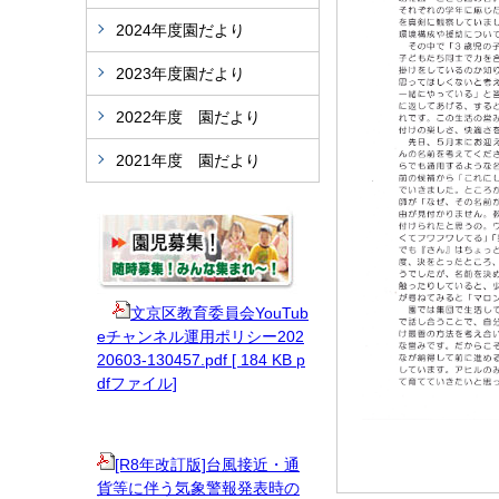
2024年度園だより
2023年度園だより
2022年度 園だより
2021年度 園だより
文京区教育委員会YouTub
eチャンネル運用ポリシー202
20603-130457.pdf [ 184 KB p
dfファイル]
[R8年改訂版]台風接近・通
貨等に伴う気象警報発表時の