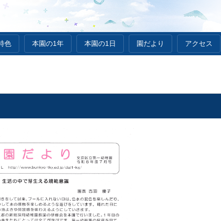
特色
本園の1年
本園の1日
園だより
アクセス