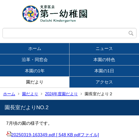
ホーム
ニュース
沿革・同窓会
本園の特色
本園の1年
本園の1日
園だより
アクセス
ホーム
園だより
2024年度園だより
園長室だより２
園長室だよりNO.2
7月頃の園の様子です。
20250319-163349.pdf [ 548 KB pdfファイル]