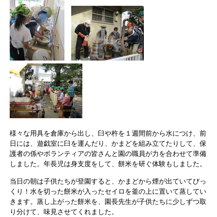
様々な用具を倉庫から出し、臼や杵を１週間前から水につけ、前
日には、遊戯室に臼を運んだり、かまどを組み立てたりして、保
護者の係やボランティアの皆さんと園の職員が力を合わせて準備
しました。年長児は身支度をして、餅米を研ぐ体験もしました。
当日の朝は子供たちが登園すると、かまどから煙が出ていてびっ
くり！水を切った餅米が入ったセイロを釜の上に置いて蒸してい
きます。蒸し上がった餅米を、園長先生が子供たちに少しずつ取
り分けて、味見させてくれました。