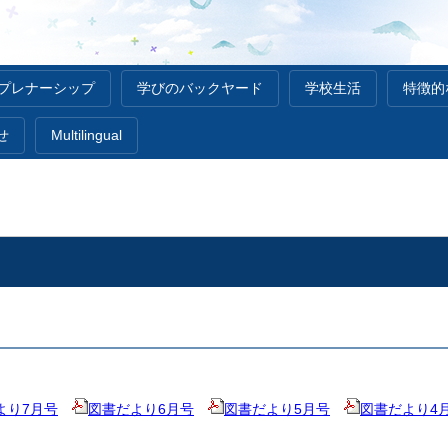
レプレナーシップ
学びのバックヤード
学校生活
特徴的
せ
Multilingual
より7月号
図書だより6月号
図書だより5月号
図書だより4