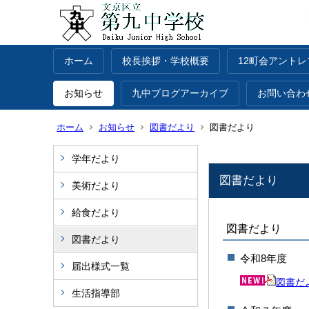
ホーム
校長挨拶・学校概要
12町会アント
お知らせ
九中ブログアーカイブ
お問い合わ
ホーム
お知らせ
図書だより
図書だより
学年だより
図書だより
美術だより
給食だより
図書だより
図書だより
令和8年度
届出様式一覧
図書だ
生活指導部