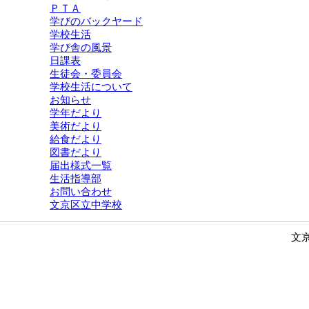
ＰＴＡ
学びのバックヤード
学校生活
学び舎の風景
日課表
生徒会・委員会
学校生活について
お知らせ
学年だより
美術だより
給食だより
図書だより
届出様式一覧
生活指導部
お問い合わせ
文京区立中学校
文