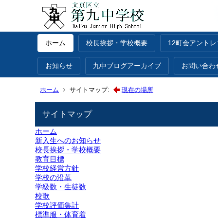
ホーム
校長挨拶・学校概要
12町会アント
お知らせ
九中ブログアーカイブ
お問い合わ
ホーム
サイトマップ:
現在の場所
サイトマップ
ホーム
新入生へのお知らせ
校長挨拶・学校概要
教育目標
学校経営方針
学校の沿革
学級数・生徒数
校歌
学校評価集計
標準服・体育着