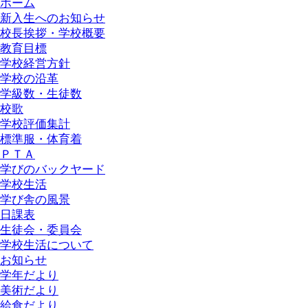
ホーム
新入生へのお知らせ
校長挨拶・学校概要
教育目標
学校経営方針
学校の沿革
学級数・生徒数
校歌
学校評価集計
標準服・体育着
ＰＴＡ
学びのバックヤード
学校生活
学び舎の風景
日課表
生徒会・委員会
学校生活について
お知らせ
学年だより
美術だより
給食だより