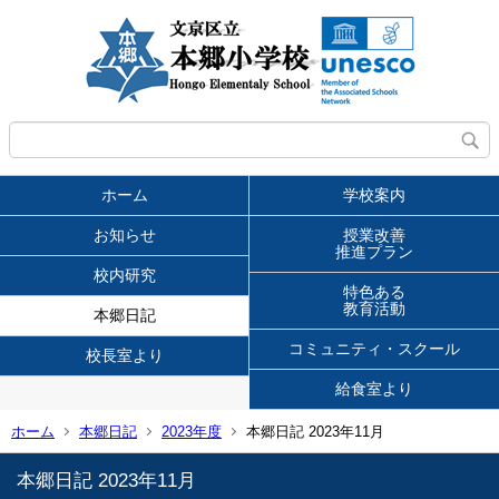
ホーム
学校案内
お知らせ
授業改善
推進プラン
校内研究
特色ある
教育活動
本郷日記
コミュニティ・スクール
校長室より
給食室より
ホーム
本郷日記
2023年度
本郷日記 2023年11月
本郷日記 2023年11月