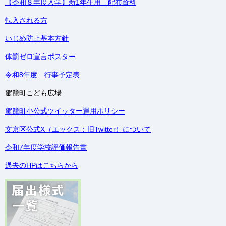
【令和８年度入学】新1年生用 配布資料
転入される方
いじめ防止基本方針
体罰ゼロ宣言ポスター
令和8年度 行事予定表
駕籠町こども広場
駕籠町小公式ツイッター運用ポリシー
文京区公式X（エックス：旧Twitter）について
令和7年度学校評価報告書
過去のHPはこちらから