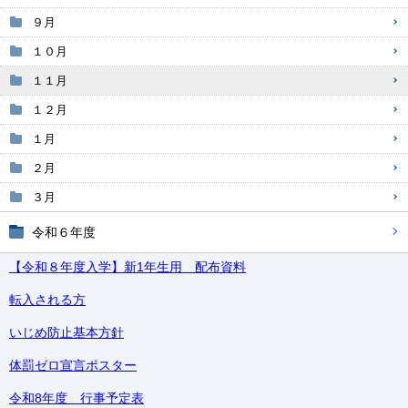
９月
１０月
１１月
１２月
１月
２月
３月
令和６年度
【令和８年度入学】新1年生用 配布資料
転入される方
いじめ防止基本方針
体罰ゼロ宣言ポスター
令和8年度 行事予定表