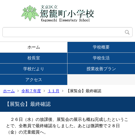
ホーム
学校概要
校長室
学校生活
学校だより
授業改善プラン
アクセス
ホーム
令和７年度
１１月
【展覧会】最終確認
【展覧会】最終確認
２６日（水）の放課後、展覧会の展示も概ね完成したというこ
とで、全教員で最終確認をしました。あとは微調整で２８日
（金）の児童鑑賞へ。