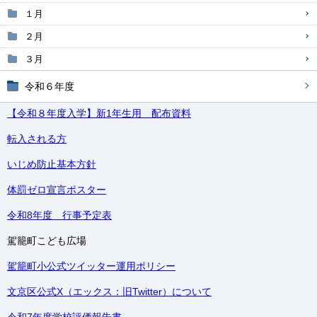
１月
２月
３月
令和６年度
【令和８年度入学】新1年生用 配布資料
転入される方
いじめ防止基本方針
体罰ゼロ宣言ポスター
令和8年度 行事予定表
駕籠町こども広場
駕籠町小公式ツイッター運用ポリシー
文京区公式X（エックス：旧Twitter）について