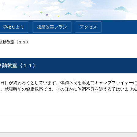
学校だより
授業改善プラン
アクセス
移動教室《１１》
移動教室《１１》
日目が終わろうとしています。体調不良を訴えてキャンプファイヤーに
す。就寝時前の健康観察では、そのほかに体調不良を訴える子はいませ