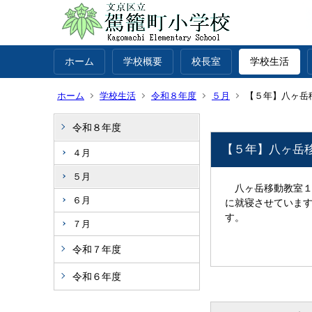
ホーム
学校概要
校長室
学校生活
ホーム
学校生活
令和８年度
５月
【５年】八ヶ岳
令和８年度
【５年】八ヶ岳
４月
５月
八ヶ岳移動教室１
６月
に就寝させていま
す。
７月
令和７年度
令和６年度