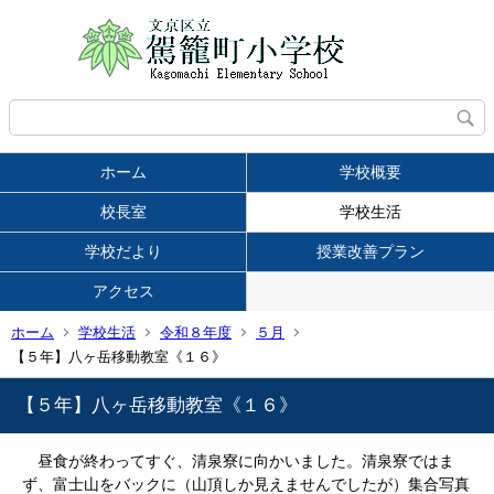
ホーム
学校概要
校長室
学校生活
学校だより
授業改善プラン
アクセス
ホーム
学校生活
令和８年度
５月
【５年】八ヶ岳移動教室《１６》
【５年】八ヶ岳移動教室《１６》
昼食が終わってすぐ、清泉寮に向かいました。清泉寮ではま
ず、富士山をバックに（山頂しか見えませんでしたが）集合写真