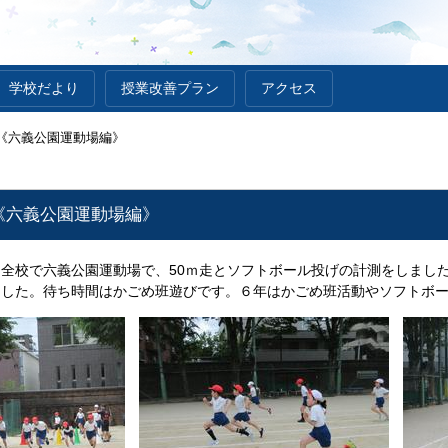
学校だより
授業改善プラン
アクセス
《六義公園運動場編》
《六義公園運動場編》
全校で六義公園運動場で、50ｍ走とソフトボール投げの計測をしまし
ました。待ち時間はかごめ班遊びです。６年はかごめ班活動やソフトボ