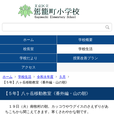
ホーム
学校概要
校長室
学校生活
学校だより
授業改善プラン
アクセス
ホーム
学校生活
令和８年度
５月
【５年】八ヶ岳移動教室《番外編・山の朝》
【５年】八ヶ岳移動教室《番外編・山の朝》
１９日（火）南牧村の朝。カッコウやウグイスのさえずりがあ
ちこちから聞こえてきます。寒くさわやかな朝です。