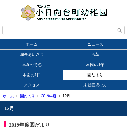
ホーム
ニュース
園長あいさつ
沿革
本園の特色
本園の1年
本園の1日
園だより
アクセス
未就園児の方
ホーム
園だより
2019年度
12月
12月
2019年度園だより