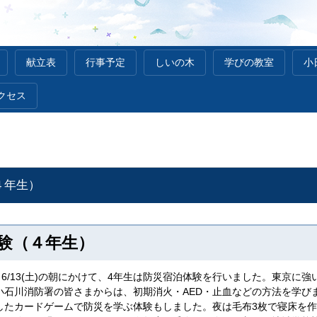
献立表
行事予定
しいの木
学びの教室
小
クセス
４年生）
験（４年生）
後から6/13(土)の朝にかけて、4年生は防災宿泊体験を行いました。東
小石川消防署の皆さまからは、初期消火・AED・止血などの方法を学び
したカードゲームで防災を学ぶ体験もしました。夜は毛布3枚で寝床を