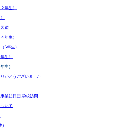
（２年生）
生）
事図鑑
（４年生）
（6年生）
１年生）
４年生）
ありがとうございました
事業訪日団 学校訪問
について
ト
生)