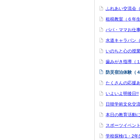
ふれあい交流会
租税教室（６年
パパ・ママお仕
水道キャラバン
いのちと心の授業
歯みがき指導（
防災宿泊体験（
たくさんの応援
いよいよ明後日!!
日韓学術文化交流
本日の教育活動
スポーツイベン
学校探検(1・2年