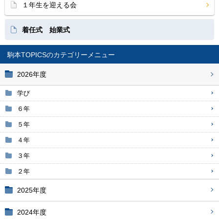
１年生を迎える会
着任式 始業式
駒本TOPICS
2026年度
学び
６年
５年
４年
３年
２年
2025年度
2024年度