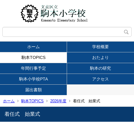
ホーム
学校概要
駒本TOPICS
おたより
年間行事予定
駒本の研究
駒本小学校PTA
アクセス
届出書類
ホーム
駒本TOPICS
2026年度
着任式 始業式
着任式 始業式