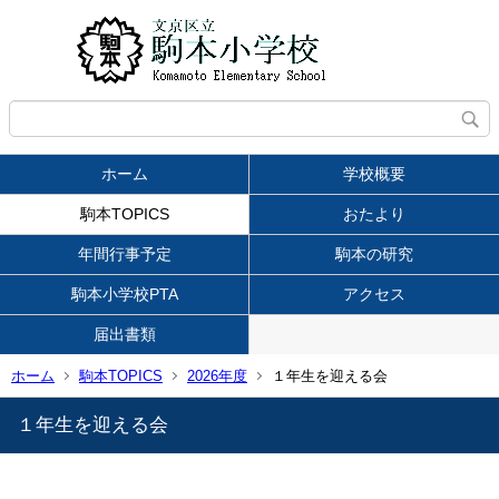
ホーム
学校概要
駒本TOPICS
おたより
年間行事予定
駒本の研究
駒本小学校PTA
アクセス
届出書類
ホーム
駒本TOPICS
2026年度
１年生を迎える会
１年生を迎える会