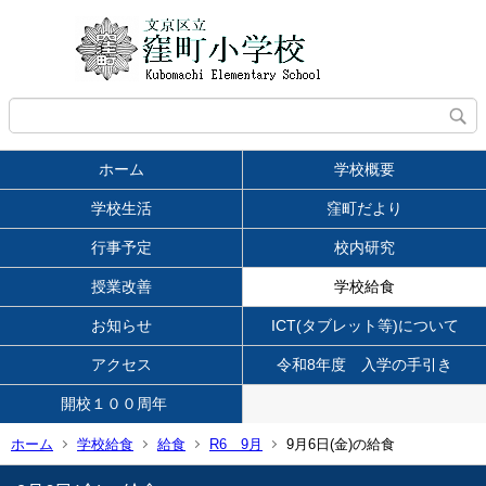
ホーム
学校概要
学校生活
窪町だより
行事予定
校内研究
授業改善
学校給食
お知らせ
ICT(タブレット等)について
アクセス
令和8年度 入学の手引き
開校１００周年
ホーム
学校給食
給食
R6 9月
9月6日(金)の給食