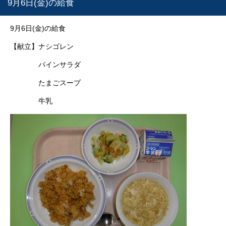
9月6日(金)の給食
9月6日(金)の給食
【献立】ナシゴレン
パインサラダ
たまごスープ
牛乳