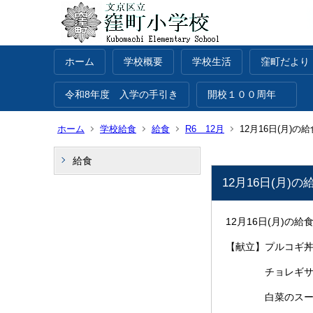
ホーム
学校概要
学校生活
窪町だより
令和8年度 入学の手引き
開校１００周年
ホーム
学校給食
給食
R6 12月
12月16日(月)の給
給食
12月16日(月)の
12月16日(月)の給
【献立】プルコギ
チョレギサ
白菜のスー