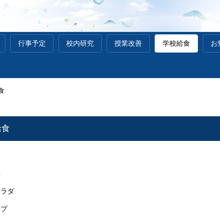
行事予定
校内研究
授業改善
学校給食
お
食
給食
食
丼
ラダ
プ